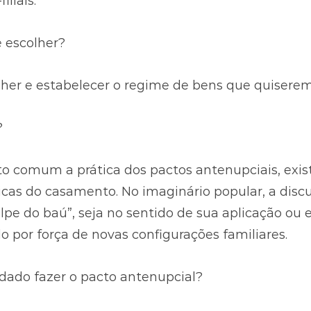
liais.
 escolher?
er e estabelecer o regime de bens que quiserem
?
to comum a prática dos pactos antenupciais, exis
icas do casamento. No imaginário popular, a discu
olpe do baú”, seja no sentido de sua aplicação ou 
 por força de novas configurações familiares.
ado fazer o pacto antenupcial?