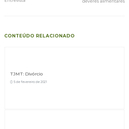
Entrevista
deveres alimentares
Post
CONTEÚDO RELACIONADO
TJMT: Divórcio
5 de fevereiro de 2021