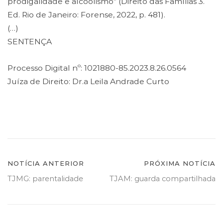
prodigalidade e alcoolismo” (Direito das Famílias 3.
Ed. Rio de Janeiro: Forense, 2022, p. 481).
(…)
SENTENÇA
Processo Digital nº: 1021880-85.2023.8.26.0564
Juíza de Direito: Dr.a Leila Andrade Curto
Navegação
NOTÍCIA ANTERIOR
PRÓXIMA NOTÍCIA
TJMG: parentalidade
TJAM: guarda compartilhada
de
Post