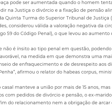
eaça pode ser aumentada quando o homem tenta 
dir na Justiça o divórcio e a fixação de pensão al
da Quinta Turma do Superior Tribunal de Justiça (
es, considerou válida a valoração negativa da circ
tigo 59 do Código Penal), o que levou ao aumento
 e não é ínsito ao tipo penal em questão, podend
esfavorável, na medida em que demonstra uma mai
seio de enfraquecimento e de desrespeito aos dir
Penha”, afirmou o relator do habeas corpus, minis
o casal manteve a união por mais de 15 anos, mas
sos com pedidos de divórcio e pensão, o ex-marid
 fim do relacionamento nem a obrigação de arcar