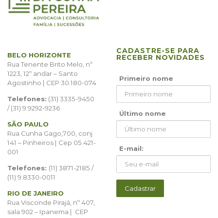
CADASTRE-SE PARA
BELO HORIZONTE
RECEBER NOVIDADES
Rua Tenente Brito Melo, nº
1223, 12º andar – Santo
Primeiro nome
Agostinho | CEP 30.180-074
Telefones:
(31) 3335-9450
/ (31) 9.9292-9236
Último nome
SÃO PAULO
Rua Cunha Gago,700, conj
141 – Pinheiros | Cep 05.421-
E-mail:
001
Telefones:
(11) 3871-2185 /
(11) 9.8330-0011
RIO DE JANEIRO
Rua Visconde Pirajá, nº 407,
sala 902 – Ipanema | CEP