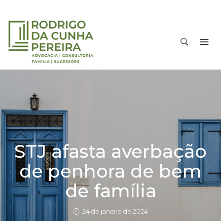
STJ afasta averbação
de penhora de bem
de família
24 de janeiro de 2024