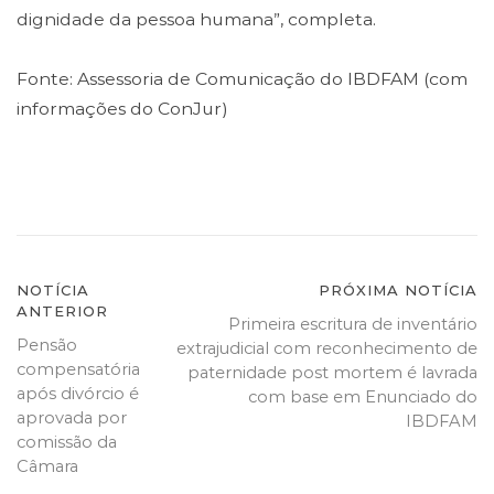
dignidade da pessoa humana”, completa.
Fonte: Assessoria de Comunicação do IBDFAM (com
informações do ConJur)
Navegação
NOTÍCIA
PRÓXIMA NOTÍCIA
ANTERIOR
Primeira escritura de inventário
de
Pensão
extrajudicial com reconhecimento de
Post
compensatória
paternidade post mortem é lavrada
após divórcio é
com base em Enunciado do
aprovada por
IBDFAM
comissão da
Câmara